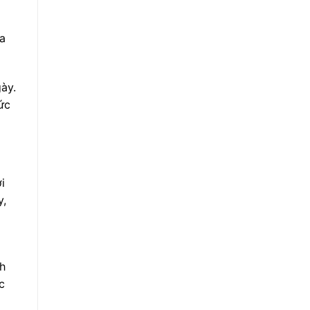
ua
ày.
ức
i
y,
nh
c