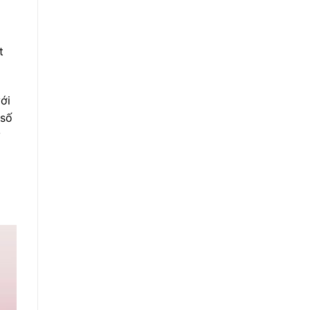
t
ới
 số
y