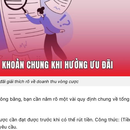
đãi giải thích rõ về doanh thu vòng cược
ông bằng, bạn cần nắm rõ một vài quy định chung về tổng
ợc cần đạt được trước khi có thể rút tiền. Công thức: (Tiề
yêu cầu.