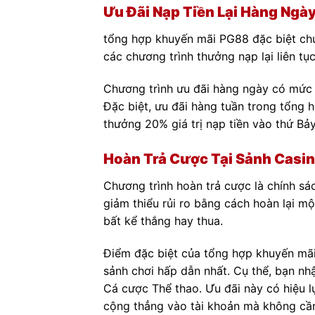
Ưu Đãi Nạp Tiền Lại Hàng Ngà
tổng hợp khuyến mãi PG88 đặc biệt chú 
các chương trình thưởng nạp lại liên tụ
Chương trình ưu đãi hàng ngày có mức 
Đặc biệt, ưu đãi hàng tuần trong tổng
thưởng 20% giá trị nạp tiền vào thứ Bả
Hoàn Trả Cược Tại Sảnh Casin
Chương trình hoàn trả cược là chính sá
giảm thiểu rủi ro bằng cách hoàn lại m
bất kể thắng hay thua.
Điểm đặc biệt của tổng hợp khuyến mãi 
sảnh chơi hấp dẫn nhất. Cụ thể, bạn nh
Cá cược Thể thao. Ưu đãi này có hiệu l
cộng thẳng vào tài khoản mà không cần