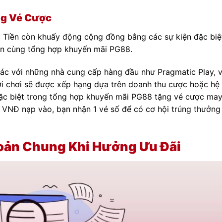
ng Vé Cược
g Tiền còn khuấy động cộng đồng bằng các sự kiện đặc biệ
lớn cùng tổng hợp khuyến mãi PG88.
 tác với những nhà cung cấp hàng đầu như Pragmatic Play, v
i chơi sẽ được xếp hạng dựa trên doanh thu cược hoặc hệ
 đặc biệt trong tổng hợp khuyến mãi PG88 tặng vé cược ma
 VNĐ nạp vào, bạn nhận 1 vé số để có cơ hội trúng thưởng
oản Chung Khi Hưởng Ưu Đãi