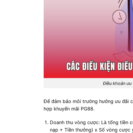
Điều khoản ưu 
Để đảm bảo môi trường hưởng ưu đãi c
hợp khuyến mãi PG88.
Doanh thu vòng cược: Là tổng tiền cư
nạp + Tiền thưởng) x Số vòng cược 