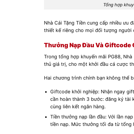
Tổng hợp khuyế
Nhà Cái Tặng Tiền cung cấp nhiều ưu đ
thiết kế riêng cho mọi đối tượng người 
Thưởng Nạp Đầu Và Giftcode 
Trong tổng hợp khuyến mãi PG88, Nhà C
thủ giá trị, cho một khởi đầu cá cược t
Hai chương trình chính bạn không thể b
Giftcode khởi nghiệp: Nhận ngay gift
cần hoàn thành 3 bước: đăng ký tài 
cùng liên kết ngân hàng.
Tiền thưởng nạp lần đầu: Với lần nạp
tiền nạp. Mức thưởng tối đa từ tổn