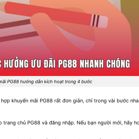
ãi PG88 hướng dẫn kích hoạt trong 4 bước
 hợp khuyến mãi PG88 rất đơn giản, chỉ trong vài bước nh
p trang chủ PG88 và đăng nhập. Nếu bạn người mới, hãy h