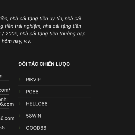
ền, nhà cái tặng tiền uy tín, nhà cái
g tiền trải nghiệm, nhà cái tặng tiền
k / 200k, nhà cái tặng tiền thưởng nạp
 hôm nay, v.v.
ĐỐI TÁC CHIẾN LƯỢC
n
RIKVIP
.com/
PG88
anh:
HELLO88
n6.com
58WIN
n6.com
55
GOOD88