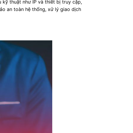
 kỹ thuật như IP và thiết bị truy cập,
o an toàn hệ thống, xử lý giao dịch