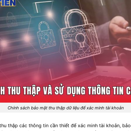
Chính sách bảo mật thu thập dữ liệu để xác minh tài khoản
hu thập các thông tin cần thiết để xác minh tài khoản, bảo