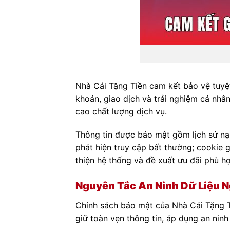
Nhà Cái Tặng Tiền cam kết bảo vệ tuyệt
khoản, giao dịch và trải nghiệm cá nhân
cao chất lượng dịch vụ.
Thông tin được bảo mật gồm lịch sử nạp/
phát hiện truy cập bất thường; cookie gi
thiện hệ thống và đề xuất ưu đãi phù h
Nguyên Tắc An Ninh Dữ Liệu N
Chính sách bảo mật của
Nhà Cái Tặng 
giữ toàn vẹn thông tin, áp dụng an ninh 