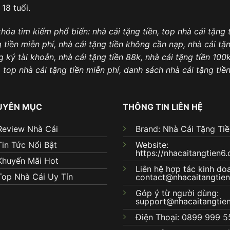
 18 tuổi.
hóa tìm kiếm phổ biến: nhà cái tặng tiền, top nhà cái tặng ti
 tiền miễn phí, nhà cái tặng tiền không cần nạp, nhà cái tặn
 ký tài khoản, nhà cái tặng tiền 88k, nhà cái tặng tiền 100
 top nhà cái tặng tiền miễn phí, danh sách nhà cái tặng tiền
UYÊN MỤC
THÔNG TIN LIÊN HỆ
Review Nhà Cái
Brand: Nhà Cái Tặng Tiề
Tin Tức Nổi Bật
Website:
https://nhacaitangtien6
Khuyến Mãi Hot
Liên hệ hợp tác kinh do
Top Nhà Cái Uy Tín
contact@nhacaitangtie
Góp ý từ người dùng:
support@nhacaitangtie
Điện Thoại: 0899 999 5