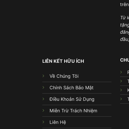
trên
Từ k
tặng
đăng
đầu,
CH
LIÊN KẾT HỮU ÍCH
Về Chúng Tôi
Chính Sách Bảo Mật
Điều Khoản Sử Dụng
Miễn Trừ Trách Nhiệm
Liên Hệ