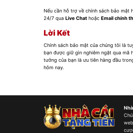
Nếu cần hỗ trợ về chính sách bảo mật h
24/7 qua
Live Chat
hoặc
Email chính t
Lời Kết
Chính sách bảo mật của chúng tôi là tu
bạn được giữ gìn nghiêm ngặt qua mã hó
tưởng của bạn là ưu tiên hàng đầu tron
hôm nay.
Nhà
Chún
web
cược