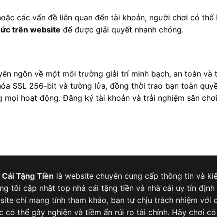
oặc các vấn đề liên quan đến tài khoản, người chơi có th
hức trên website
để được giải quyết nhanh chóng.
yên ngôn về một môi trường giải trí minh bạch, an toàn và 
a SSL 256-bit và tường lửa, đồng thời trao bạn toàn quyền
g mọi hoạt động. Đăng ký tài khoản và trải nghiệm sân chơ
 Cái Tặng Tiền
là website chuyên cung cấp thông tin và kiến
g tôi cập nhật top nhà cái tặng tiền và nhà cái uy tín định
site chỉ mang tính tham khảo, bạn tự chịu trách nhiệm với 
 có thể gây nghiện và tiềm ẩn rủi ro tài chính. Hãy chơi có