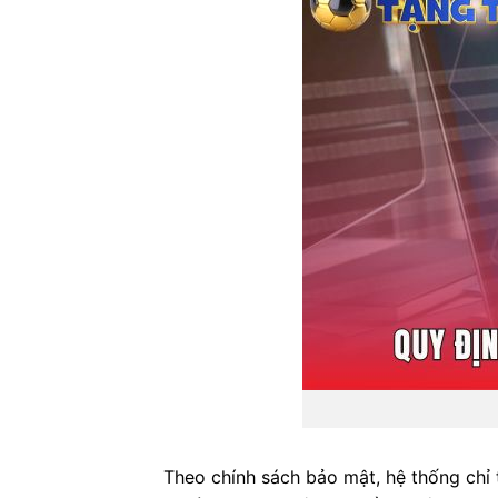
Theo chính sách bảo mật, hệ thống chỉ t