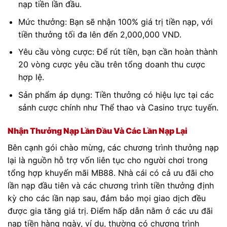
nạp tiền lần đầu.
Mức thưởng: Bạn sẽ nhận 100% giá trị tiền nạp, với
tiền thưởng tối đa lên đến 2,000,000 VND.
Yêu cầu vòng cược: Để rút tiền, bạn cần hoàn thành
20 vòng cược yêu cầu trên tổng doanh thu cược
hợp lệ.
Sản phẩm áp dụng: Tiền thưởng có hiệu lực tại các
sảnh cược chính như Thể thao và Casino trực tuyến.
Nhận Thưởng Nạp Lần Đầu Và Các Lần Nạp Lại
Bên cạnh gói chào mừng, các chương trình thưởng nạp
lại là nguồn hỗ trợ vốn liên tục cho người chơi trong
tổng hợp khuyến mãi MB88. Nhà cái có cả ưu đãi cho
lần nạp đầu tiên và các chương trình tiền thưởng định
kỳ cho các lần nạp sau, đảm bảo mọi giao dịch đều
được gia tăng giá trị. Điểm hấp dẫn nằm ở các ưu đãi
nạp tiền hàng ngày, ví dụ, thường có chương trình