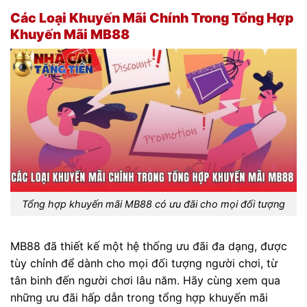
Các Loại Khuyến Mãi Chính Trong Tổng Hợp
Khuyến Mãi MB88
Tổng hợp khuyến mãi MB88 có ưu đãi cho mọi đối tượng
MB88 đã thiết kế một hệ thống ưu đãi đa dạng, được
tùy chỉnh để dành cho mọi đối tượng người chơi, từ
tân binh đến người chơi lâu năm. Hãy cùng xem qua
những ưu đãi hấp dẫn trong tổng hợp khuyến mãi