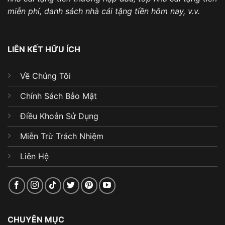
miễn phí, danh sách nhà cái tặng tiền hôm nay, v.v.
LIÊN KẾT HỮU ÍCH
Về Chúng Tôi
Chính Sách Bảo Mật
Điều Khoản Sử Dụng
Miễn Trừ Trách Nhiệm
Liên Hệ
CHUYÊN MỤC