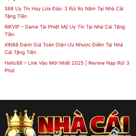
S88 Uy Tín Hay Lừa Đảo: 3 Rủi Ro Nắm Tại Nhà Cái
Tặng Tiền
RIKVIP – Game Tài Phiệt Mỹ Uy Tín Tại Nhà Cái Tặng
Tiền
XIN88 Đánh Giá Toàn Diện Ưu Nhược Điểm Tại Nhà
Cái Tặng Tiền
Hello88 – Link Vào Mới Nhất 2025 | Review Nạp Rút 3
Phút