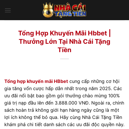
Bỏ
qua
nội
dung
Tổng Hợp Khuyến Mãi Hbbet |
Thưởng Lớn Tại Nhà Cái Tặng
Tiền
Tổng hợp khuyến mãi HBbet
cung cấp những cơ hội
gia tăng vốn cược hấp dẫn nhất trong năm 2025. Các
ưu đãi nổi bật bao gồm gói thưởng chào mừng 100%
giá trị nạp đầu lên đến 3.888.000 VNĐ. Ngoài ra, chính
sách hoàn trả không giới hạn hàng ngày cũng là một
lợi ích không thể bỏ qua. Hãy cùng Nhà Cái Tặng Tiền
khám phá chi tiết danh sách các ưu đãi độc quyền này.