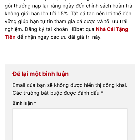
gói thưởng nạp lại hàng ngày đến chính sách hoàn trả
không giới hạn lên tới 1.5%. Tất cả tạo nên lợi thế bền
vững giúp bạn tự tin tham gia cá cược và tối ưu trải
nghiệm. Đăng ký tài khoản HBbet qua
Nhà Cái Tặng
Tiền
để nhận ngay các ưu đãi giá trị này.
Để lại một bình luận
Email của bạn sẽ không được hiển thị công khai.
Các trường bắt buộc được đánh dấu
*
Bình luận
*