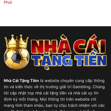
Phút
Nhà Cái Tặng Tiền
là website chuyên cung cấp thông
tin và kiến thức về thị trường giải trí Gambling. Chúng
tôi cập nhật top nhà cái tặng tiền và nhà cái uy tín
định kỳ mỗi tháng. Mọi thông tin trên website chỉ
mang tính tham khảo, bạn tự chịu trách nhiệm với các