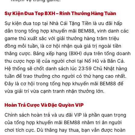
Sự Kiện Đua Top BXH – Rinh Thưởng Hàng Tuần
Sự kiện đua top tại Nhà Cái Tặng Tiền là ưu đãi hấp
dẫn trong tổng hợp khuyến mãi BEM88, vinh danh các
game thủ xuất sắc với giải thưởng hàng trăm triệu
đồng mỗi tuần, là cơ hội nhận quà giá trị ngoài tiền
thắng cược. Bảng xếp hạng (BXH) dựa trên tổng doanh
thu cược hợp lệ của người chơi tại Nổ Hũ và Bắn Cá.
Hệ thống sẽ chốt danh sách lúc 23:59 Chủ Nhật hàng
tuần để trao thưởng cho người có thứ hạng cao nhất.
Đây là cơ hội trong tổng hợp khuyến mãi BEM88 để
vừa giải trí vừa cạnh tranh nhận thưởng lớn.
Hoàn Trả Cược Và Đặc Quyền VIP
Chính sách hoàn trả và ưu đãi VIP là phần quan trọng
của tổng hợp khuyến mãi BEM88 nhằm tri ân người
chơi tích cực. Dù thắng hay thua, bạn vẫn được hoàn