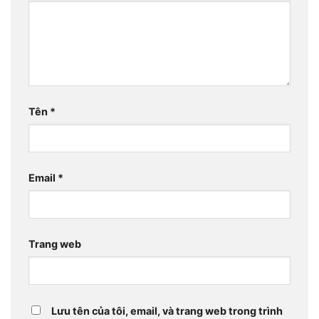
Tên
*
Email
*
Trang web
Lưu tên của tôi, email, và trang web trong trình