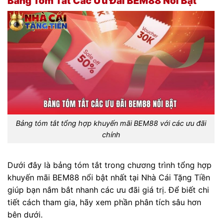
Bảng Tóm Tắt Các Ưu Đãi BEM88 Nổi Bật
Bảng tóm tắt tổng hợp khuyến mãi BEM88 với các ưu đãi
chính
Dưới đây là bảng tóm tắt trong chương trình tổng hợp
khuyến mãi BEM88 nổi bật nhất tại Nhà Cái Tặng Tiền
giúp bạn nắm bắt nhanh các ưu đãi giá trị. Để biết chi
tiết cách tham gia, hãy xem phần phân tích sâu hơn
bên dưới.