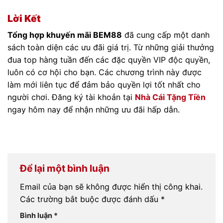
Lời Kết
Tổng hợp khuyến mãi BEM88
đã cung cấp một danh
sách toàn diện các ưu đãi giá trị. Từ những giải thưởng
đua top hàng tuần đến các đặc quyền VIP độc quyền,
luôn có cơ hội cho bạn. Các chương trình này được
làm mới liên tục để đảm bảo quyền lợi tốt nhất cho
người chơi. Đăng ký tài khoản tại
Nhà Cái Tặng Tiền
ngay hôm nay để nhận những ưu đãi hấp dẫn.
Để lại một bình luận
Email của bạn sẽ không được hiển thị công khai.
Các trường bắt buộc được đánh dấu
*
Bình luận
*